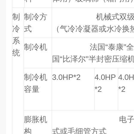
制
制冷方
机械式双级压
冷
式
（气冷冷凝器或水冷换
系
制冷机
法国“泰康"全密
统
国“比泽尔"半封密压缩
制冷机
3.0HP*2
4.0HP
4.0
容量
*2
*2
膨胀机
电子式自动
构
式或毛细管方式