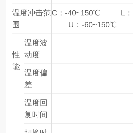
温度冲击范
C：-40~150℃ L：-
围
U：-60~150℃
温度波
±0.
性
动度
能
温度偏
±2.
差
温度回
＜5m
复时间
切换时
＜10s