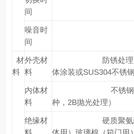
间
噪音时
＜65（
间
材
外壳材
防锈处理冷轧钢板
料
料
体涂装或SUS304不锈
内体材
不锈钢板（SU
料
种，2B抛光处理）
绝缘材
硬质聚氨酯泡
料
体用）玻璃棉（箱门用