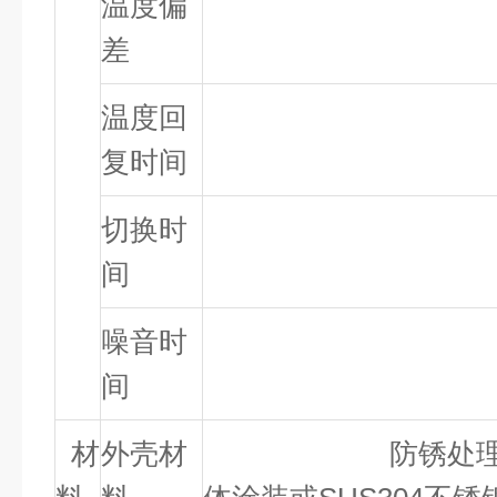
温度偏
±2.
差
温度回
＜5m
复时间
切换时
＜10s
间
噪音时
＜65（
间
材
外壳材
防锈处理冷轧钢