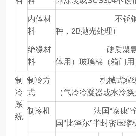
料
料
体涂装或SUS304不锈
内体材
不锈钢板（SU
料
种，2B抛光处理）
绝缘材
硬质聚氨酯泡
料
体用）玻璃棉（箱门用
制
制冷方
机械式双级压
冷
式
（气冷冷凝器或水冷
系
制冷机
法国“泰康”全密
统
国“比泽尔”半封密压缩