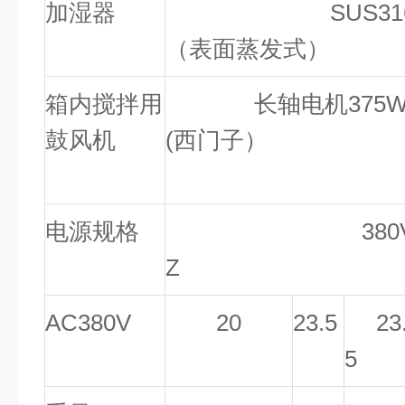
加湿器
SUS316制
（表面蒸发式）
箱内搅拌用
长轴电机375W*
鼓风机
(西门子）
电源规格
380V AC3 /
Z
AC380V
20
23.5
23
5