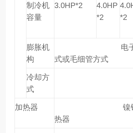
制冷机
3.0HP*2
4.0HP
4.0
容量
*2
*2
膨胀机
电子式自动
构
式或毛细管方式
冷却方
风冷或
式
加热器
镍铬合金电
热器