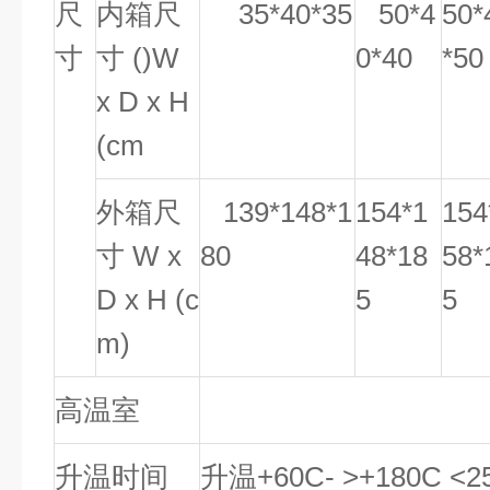
尺
内箱尺
35*40*35
50*4
50*
寸
寸
()W
0*40
*50
x D x H
(cm
外箱尺
139*148*1
154*1
154
寸 W x
80
48*18
58*
D x H (c
5
5
m)
高温室
+60C-+
升温时间
升温+60C- >+180C 