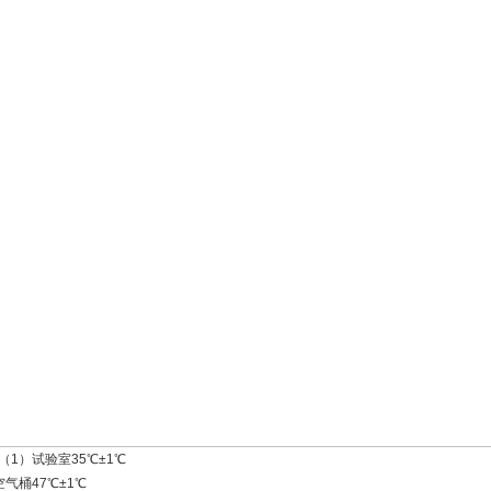
1）试验室35℃±1℃
气桶47℃±1℃