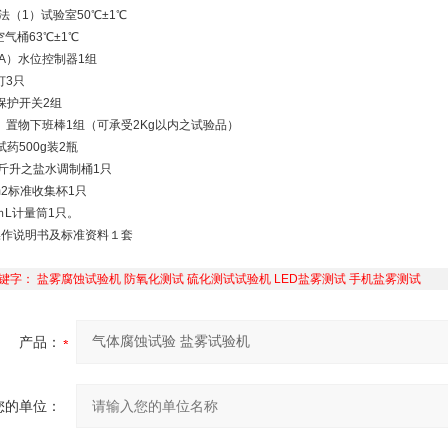
法（1）试验室50℃±1℃
气桶63℃±1℃
A）水位控制器1组
灯3只
保护开关2组
）置物下班棒1组（可承受2Kg以内之试验品）
试药500g装2瓶
公斤升之盐水调制桶1只
m2标准收集杯1只
ｍL计量筒1只。
操作说明书及标准资料１套
键字：
盐雾腐蚀试验机
防氧化测试
硫化测试试验机
LED盐雾测试
手机盐雾测试
产品：
您的单位：