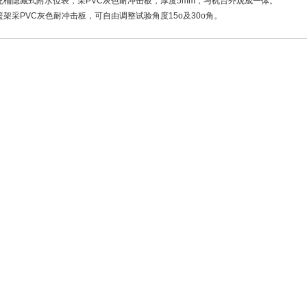
充桶隐藏式附水位表，采PVC灰色耐冲击板，厚度5mm，与机台外观成一体。
篮架采PVC灰色耐冲击板，可自由调整试验角度15o及30o角。