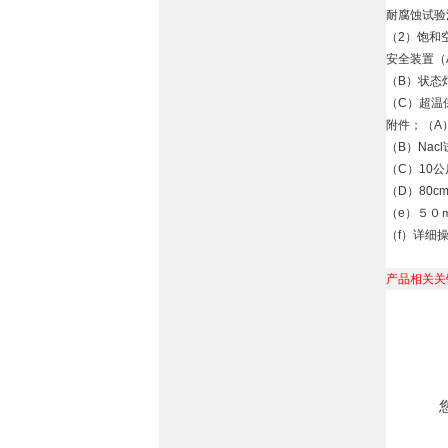
耐腐蚀试验
（2）饱和空
安全装置（
（B）状态
（C）超温
附件；（A
（B）Nacl
（C）10
（D）80c
（e）５０
（f）详细
产品相关关