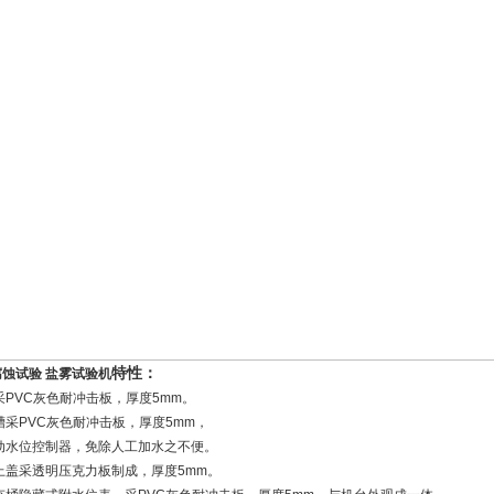
特性：
蚀试验 盐雾试验机
采PVC灰色耐冲击板，厚度5mm。
槽采PVC灰色耐冲击板，厚度5mm，
动水位控制器，免除人工加水之不便。
上盖采透明压克力板制成，厚度5mm。