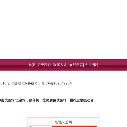
首页
|
关于我们
|
联系方式
|
在线留言
|
人才招聘
2010
管理登陆
ICP备案号：
粤ICP备10204926号
冲击试验箱,恒温箱，跌落机，盐雾腐蚀试验箱，模拟运输振动台
智能制造网