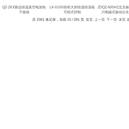
QZ-ZKX新品恒温真空电加热
LK-010G容积大的恒温恒湿箱
ZDQZ-600HZ北
干燥箱
可程式控制
川电磁式振动台生
共 3361 条记录，当前 15 / 281 页
首页
上一页
下一页
末页