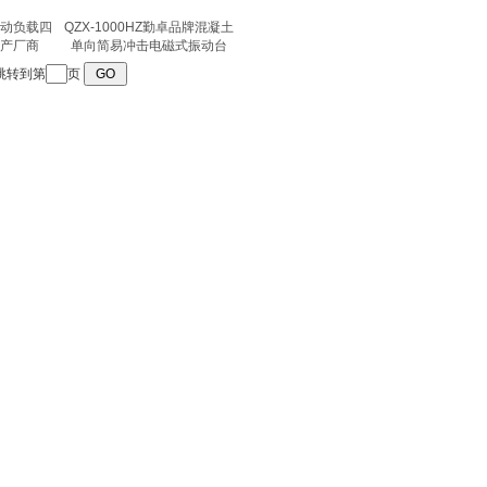
京振动负载四
QZX-1000HZ勤卓品牌混凝土
产厂商
单向简易冲击电磁式振动台
跳转到第
页