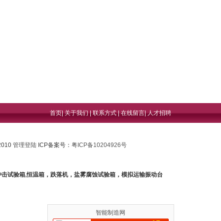
首页
|
关于我们
|
联系方式
|
在线留言
|
人才招聘
2010
管理登陆
ICP备案号：
粤ICP备10204926号
冲击试验箱,恒温箱，跌落机，盐雾腐蚀试验箱，模拟运输振动台
智能制造网